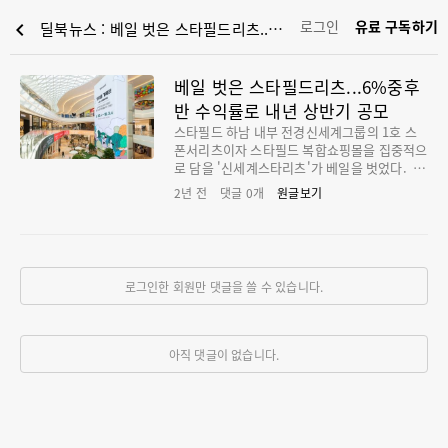
로그인
유료 구독하기
chevron_left
딜북뉴스 : 베일 벗은 스타필드리츠...6%중후반 수익률로 내년 상반기 공모
베일 벗은 스타필드리츠...6%중후
반 수익률로 내년 상반기 공모
스타필드 하남 내부 전경신세계그룹의 1호 스
폰서리츠이자 스타필드 복합쇼핑몰을 집중적으
로 담을 '신세계스타리츠'가 베일을 벗었다. 배
당수익률 6% 중후반을 타깃 삼아 내년 상반기
2년 전
댓글
0
개
원글보기
일반인 투자자 대상 공모에 나선다. 신세계프라
퍼티 자회사인 신세계프라퍼티투자운용은 '스
타필드 하남'을 기초자산으로 한 '신세계스타리
츠' 영업인가를 오는 10월 신청한다고 23일 밝
혔다. 리츠 자산관리회사(AMC)인 신세계프라
로그인한 회원만 댓글을 쓸 수 있습니다.
퍼티운용은 지난해 12월 설립됐다. 국내 대표
복합쇼핑몰인 '스타필드 하남'은 미국 등 에서
보편화된 임대차 구조인 기본임대료와 매출연
동형 임대차 형태로 2016년 개점 이후 0%대 공
아직 댓글이 없습니다.
실률을 유지하는 한편 지속적인 매출 성장세를
이루고 있다. 신세계스타리츠의 첫 매입대상은
신세계프라퍼티가 보유한 '스타필드 하남' 지분
51%이다. 나머지 49%는 공동 지배기업이자
미국계 투자자인 터브먼아시아(TPA하남유니