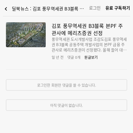
로그인
유료 구독하기
chevron_left
딜북뉴스 : 김포 풍무역세권 B3블록 본PF 주관사에 메리츠증권 선정
김포 풍무역세권 B3블록 본PF 주
관사에 메리츠증권 선정
풍무역세권 도시개발사업 조감도김포 풍무역세
권 B3블록 공동주택 개발사업의 본PF 금융 주
관사로 메리츠증권이 선정됐다. 올해 들어 대형
부동산 개발 딜이 드문 상황에서 주요 증권사
일 년 전
댓글
0
개
원글보기
간 주관권 경쟁이 치열했던 사업지다. 10일 투
자은행(IB) 업계에 따르면, 대우건설은 전일 김
포시 사우동 454-5번지 일대 풍무역세권 B3블
록 개발사업의 금융 주관사로 메리츠증권을 선
정, 통보했다. 이에 따라 메리츠증권은 대우건
로그인한 회원만 댓글을 쓸 수 있습니다.
설과 금융 조건을 협의한 뒤, 신디케이션을 통
해 오는 6월 말까지 약 4250억원 규모의 본PF
자금을 모집할 예정이다. 해당 사업을 통해 공
동주택 1544세대가 공급될 계획이다. 이번 주
아직 댓글이 없습니다.
관사 선정에는 삼성증권, NH투자증권, KB증
권, 키움증권 등 다수의 주요 IB 하우스들이 제
안서를 제출하며 경쟁에 뛰어들었다. 최근 국내
외 금융시장 불안으로 개발사업 딜이 감소한 가
운데, 수도권 내 사업성이 양호한 도시개발 프