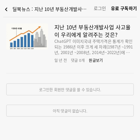
로그인
유료 구독하기
chevron_left
딜북뉴스 : 지난 10년 부동산개발사업 사고율이 우리에게 알려주는 것은?
지난 10년 부동산개발사업 사고율
이 우리에게 알려주는 것은?
ChatGPT 이미지국내 주택가격은 통계가 확인
되는 1986년 이후 크게 세 차례(1987년 ~1991
년, 2001년 ~2008년, 2014년~2022년)에 걸쳐
이전 가격 수준을 현저히 뛰어넘는 대세 상승기
일 년 전
댓글
0
개
원글보기
를 겪었습니다. 이 과정에서 주택금융은 1998
년을 기점으로 PF 방식의 공급자 금융과 주택
모기지라는 소비자 금융이 출현하면서 현재의
틀이 형성되었습니다. 여기에 2013년 도입된
전세금융(보증·대출)도 현재의 주택금융 시장
로그인한 회원만 댓글을 쓸 수 있습니다.
을 구성하는 중요한 변수 중 하나입니다. 한편,
건설투자와 생산지표를 바탕으로 살펴본 2000
년 이후 건설부동산 경기사이클(불황-회복-호
황-후퇴)은 <그림1>과 같습니다. 이 그림을 보
아직 댓글이 없습니다.
면 2000년 이후 건설부동산 경기는 세 차례의
순환(저점-저점)을 거쳤고, 현재는 2023년 하
반기를 기점으로 제4순환의 불황 국면에 진입
한 상황입니다. 이번 글에서는 직전 10년간(20
15~2024) 부동산개발사업의 이행보증 사고율