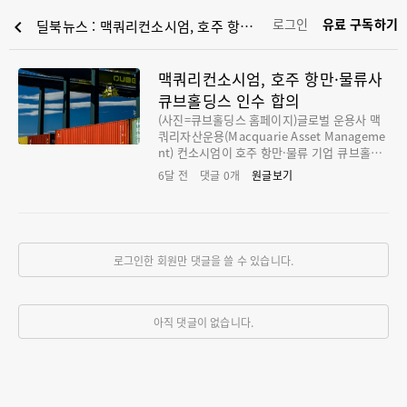
로그인
유료 구독하기
chevron_left
딜북뉴스 : 맥쿼리컨소시엄, 호주 항만·물류사 큐브홀딩스 인수 합의
맥쿼리컨소시엄, 호주 항만·물류사
큐브홀딩스 인수 합의
(사진=큐브홀딩스 홈페이지)글로벌 운용사 맥
쿼리자산운용(Macquarie Asset Manageme
nt) 컨소시엄이 호주 항만·물류 기업 큐브홀딩
스(Qube Holdings)를 인수하기로 합의했다.
6달 전
댓글
0
개
원글보기
큐브는 약 3개월에 걸친 협상 끝에 맥쿼리자산
운용에 매각된다고 17일 발표했다. 이번 거래
에서 큐브의 기업가치는 약 117억 호주달러(약
11조9500억 원)로 평가됐다. 맥쿼리는 지난해
11월 큐브에 비구속적(non-binding) 인수 제
로그인한 회원만 댓글을 쓸 수 있습니다.
안을 했다. 인수가격은 당시 주가 대비 약 28%
의 프리미엄을 반영했다. 맥쿼리는 큐브 최대주
주인 호주 연기금 유니슈퍼(UniSuper)를 제외
한 모든 주주에게 현금을 지급할 예정이다. 유
아직 댓글이 없습니다.
니슈퍼는 현재 약 15%의 큐브 지분을 보유하
고 있으며, 맥쿼리가 설립하는 신규 지주회사에
서 동일한 수준의 지분을 유지하기로 했다. 존
피어스 유니슈퍼 최고투자책임자(CIO)는 “큐
브에 대한 투자는 궁극적으로 호주 경제에 대한