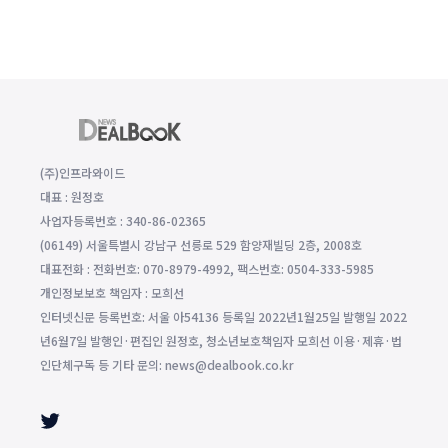
(주)인프라와이드
대표 : 원정호
사업자등록번호 : 340-86-02365
(06149) 서울특별시 강남구 선릉로 529 함양재빌딩 2층, 2008호
대표전화 : 전화번호: 070-8979-4992, 팩스번호: 0504-333-5985
개인정보보호 책임자 : 모희선
인터넷신문 등록번호: 서울 아54136 등록일 2022년1월25일 발행일 2022
년6월7일 발행인·편집인 원정호, 청소년보호책임자 모희선 이용·제휴·법
인단체구독 등 기타 문의: news@dealbook.co.kr