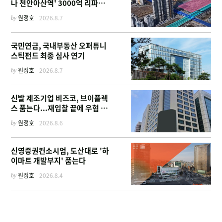
나 천안아산역' 3000억 리파이
낸싱
by
원정호
2026.8.7
국민연금, 국내부동산 오퍼튜니
스틱펀드 최종 심사 연기
by
원정호
2026.8.7
신발 제조기업 비즈코, 브이플렉
스 품는다...재입찰 끝에 우협 선
정
by
원정호
2026.8.6
신영증권컨소시엄, 도산대로 '하
이마트 개발부지' 품는다
by
원정호
2026.8.4