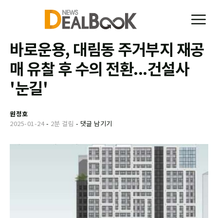
바로운용, 대림동 주거부지 재공
매 유찰 후 수의 전환...건설사
'눈길'
원정호
2025-01-24
-
2분 걸림
-
댓글 남기기