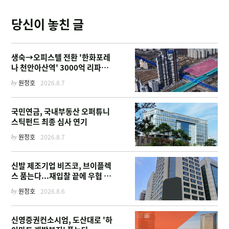
당신이 놓친 글
생숙→오피스텔 전환 '한화포레
나 천안아산역' 3000억 리파이
낸싱
by
원정호
2026.8.7
국민연금, 국내부동산 오퍼튜니
스틱펀드 최종 심사 연기
by
원정호
2026.8.7
신발 제조기업 비즈코, 브이플렉
스 품는다...재입찰 끝에 우협 선
정
by
원정호
2026.8.6
신영증권컨소시엄, 도산대로 '하