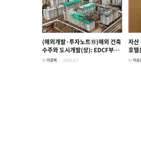
(해외개발·투자노트⑮)해외 건축
자산 
수주와 도시개발(상): EDCF부터
호텔
계열사 진출 위한 복합시설까지
'이
by
이광복
2026.8.7
by
이승