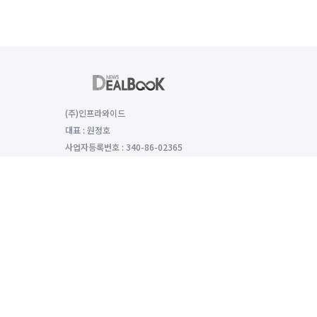
(주)인프라와이드
대표 : 원정호
사업자등록번호 : 340-86-02365
(06149) 서울특별시 강남구 선릉로 529 함양재빌딩 2층, 2008호
대표전화 : 전화번호: 070-8979-4992, 팩스번호: 0504-333-5985
개인정보보호 책임자 : 모희선
인터넷신문 등록번호: 서울 아54136 등록일 2022년1월25일 발행일 
호책임자 모희선 이용·제휴·법인단체구독 등 기타 문의: news@dealboo