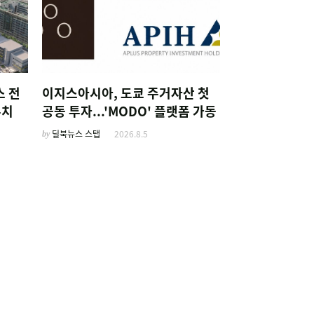
스 전
이지스아시아, 도쿄 주거자산 첫
유치
공동 투자...'MODO' 플랫폼 가동
by
딜북뉴스 스탭
2026.8.5