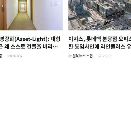
경량화(Asset-Light): 대형
이지스, 롯데백 분당점 오피
은 왜 스스로 건물을 버리고
환 통임차인에 라인플러스 
름'만 팔기 시작했을까
훈
2026.8.6
by
딜북뉴스 스탭
2026.8.6