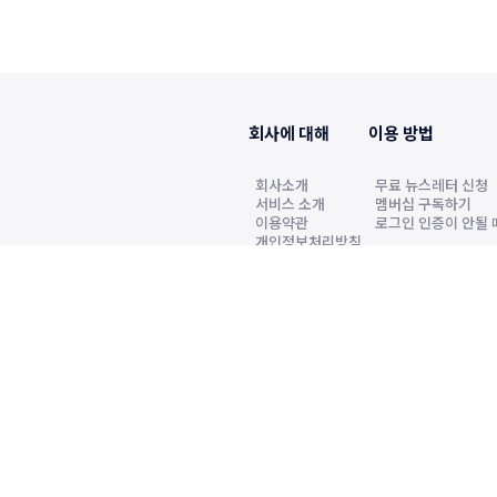
회사에 대해
이용 방법
회사소개
무료 뉴스레터 신청
서비스 소개
멤버십 구독하기
이용약관
로그인 인증이 안될 
개인정보처리방침
2022년6월7일 발행인·편집인 원정호, 청소년보
k.co.kr