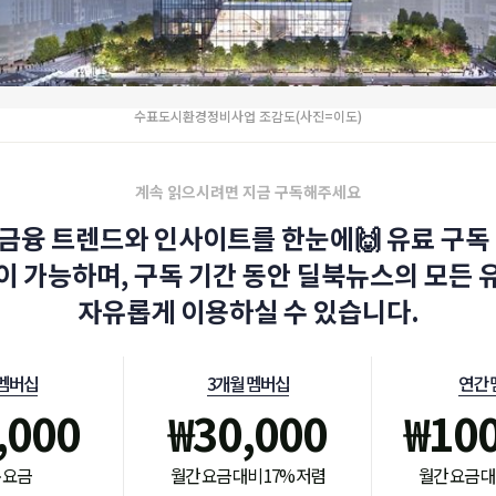
수표도시환경정비사업 조감도(사진=이도)
계속 읽으시려면 지금 구독해주세요
금융 트렌드와 인사이트를 한눈에🙌 유료 구독 
이 가능하며, 구독 기간 동안 딜북뉴스의 모든 
자유롭게 이용하실 수 있습니다.
 멤버십
3개월 멤버십
연간 
,000
₩
30,000
₩
10
 요금
월간 요금 대비 17% 저렴
월간 요금 대