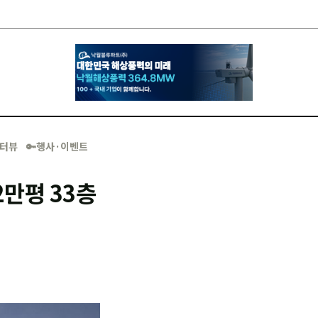
·인터뷰
🔑행사·이벤트
2만평 33층