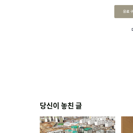
유료 
당신이 놓친 글