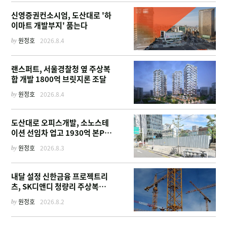
신영증권컨소시엄, 도산대로 '하
이마트 개발부지' 품는다
by
원정호
2026.8.4
랜스퍼트, 서울경찰청 옆 주상복
합 개발 1800억 브릿지론 조달
by
원정호
2026.8.4
도산대로 오피스개발, 소노스테
이션 선임차 업고 1930억 본PF
확보
by
원정호
2026.8.3
내달 설정 신한금융 프로젝트리
츠, SK디앤디 청량리 주상복합
부지 매입
by
원정호
2026.8.2