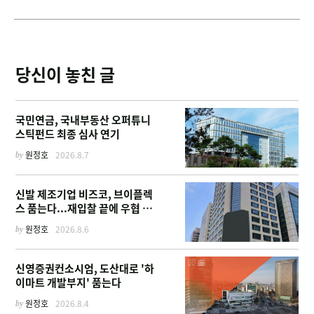
당신이 놓친 글
국민연금, 국내부동산 오퍼튜니
스틱펀드 최종 심사 연기
by
원정호
2026.8.7
신발 제조기업 비즈코, 브이플렉
스 품는다...재입찰 끝에 우협 선
정
by
원정호
2026.8.6
신영증권컨소시엄, 도산대로 '하
이마트 개발부지' 품는다
by
원정호
2026.8.4