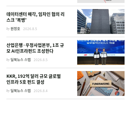
데이터센터 매각, 임차인 협의 리
스크 '복병'
by
원정호
2026.8.5
산업은행·우정사업본부, 1조 규
모 AI인프라펀드 조성한다
by
딜북뉴스 스탭
2026.8.5
KKR, 192억 달러 규모 글로벌
인프라 5호 펀드 결성
by
딜북뉴스 스탭
2026.8.4