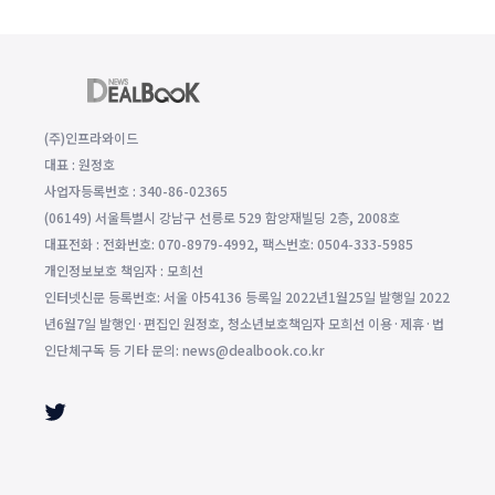
(주)인프라와이드
대표 : 원정호
사업자등록번호 : 340-86-02365
(06149) 서울특별시 강남구 선릉로 529 함양재빌딩 2층, 2008호
대표전화 : 전화번호: 070-8979-4992, 팩스번호: 0504-333-5985
개인정보보호 책임자 : 모희선
인터넷신문 등록번호: 서울 아54136 등록일 2022년1월25일 발행일 2022
년6월7일 발행인·편집인 원정호, 청소년보호책임자 모희선 이용·제휴·법
인단체구독 등 기타 문의: news@dealbook.co.kr