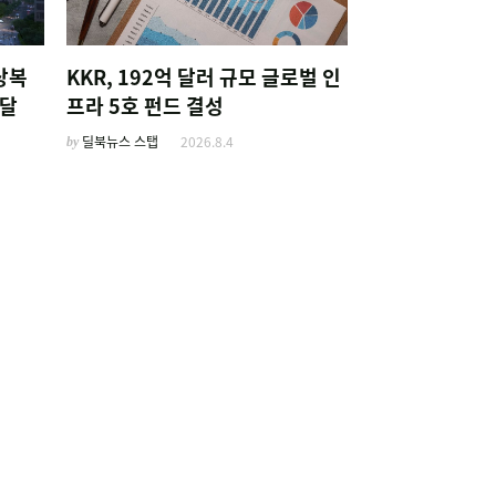
상복
KKR, 192억 달러 규모 글로벌 인
조달
프라 5호 펀드 결성
by
딜북뉴스 스탭
2026.8.4