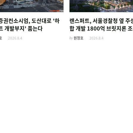
증권컨소시엄, 도산대로 '하
랜스퍼트, 서울경찰청 옆 주
트 개발부지' 품는다
합 개발 1800억 브릿지론 
호
2026.8.4
by
원정호
2026.8.4