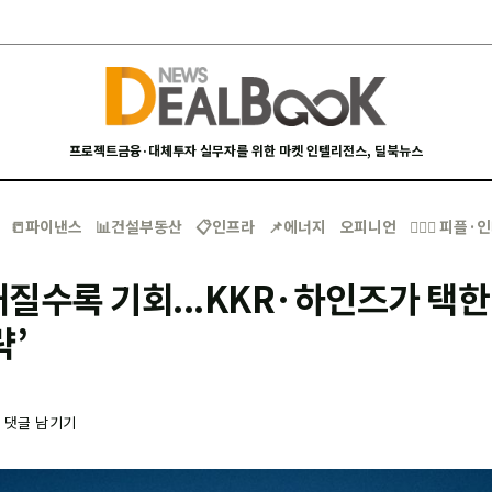
프로젝트금융·대체투자 실무자를 위한 마켓 인텔리전스, 딜북뉴스
📒파이낸스
📊건설부동산
📋인프라
📌에너지
오피니언
🙋🏻‍♂️ 피플
질수록 기회...KKR·하인즈가 택한
략’
-
댓글 남기기