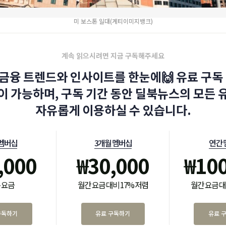
미 보스톤 일대(게티이미지뱅크)
계속 읽으시려면 지금 구독해주세요
금융 트렌드와 인사이트를 한눈에🙌 유료 구독 
이 가능하며, 구독 기간 동안 딜북뉴스의 모든 
자유롭게 이용하실 수 있습니다.
 멤버십
3개월 멤버십
연간 
,000
₩
30,000
₩
10
 요금
월간 요금 대비 17% 저렴
월간 요금 대
구독하기
유료 구독하기
유료 