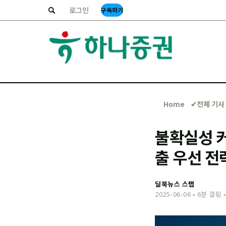
로그인
구독하기
Home
✔︎전체 기사
불확실성 커
출 우선 전
딜북뉴스 스탭
2025-06-06
-
6분 걸림