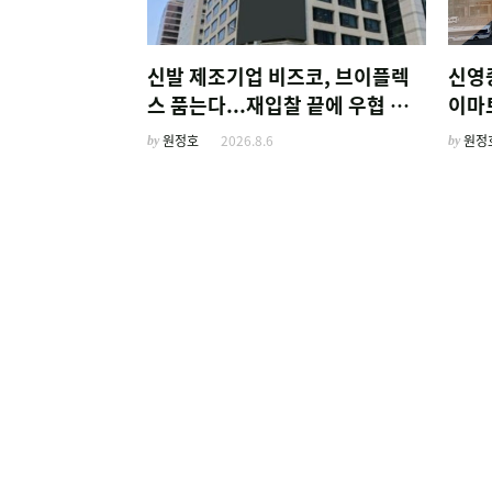
신발 제조기업 비즈코, 브이플렉
신영
스 품는다...재입찰 끝에 우협 선
이마
정
by
원정호
2026.8.6
by
원정