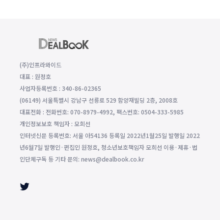
(주)인프라와이드
대표 : 원정호
사업자등록번호 : 340-86-02365
(06149) 서울특별시 강남구 선릉로 529 함양재빌딩 2층, 2008호
대표전화 : 전화번호: 070-8979-4992, 팩스번호: 0504-333-5985
개인정보보호 책임자 : 모희선
인터넷신문 등록번호: 서울 아54136 등록일 2022년1월25일 발행일 2022
년6월7일 발행인·편집인 원정호, 청소년보호책임자 모희선 이용·제휴·법
인단체구독 등 기타 문의: news@dealbook.co.kr