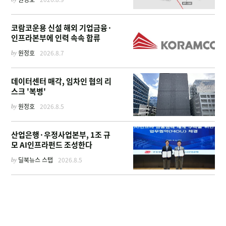
코람코운용 신설 해외 기업금융·
인프라본부에 인력 속속 합류
by
원정호
2026.8.7
데이터센터 매각, 임차인 협의 리
스크 '복병'
by
원정호
2026.8.5
산업은행·우정사업본부, 1조 규
모 AI인프라펀드 조성한다
by
딜북뉴스 스탭
2026.8.5