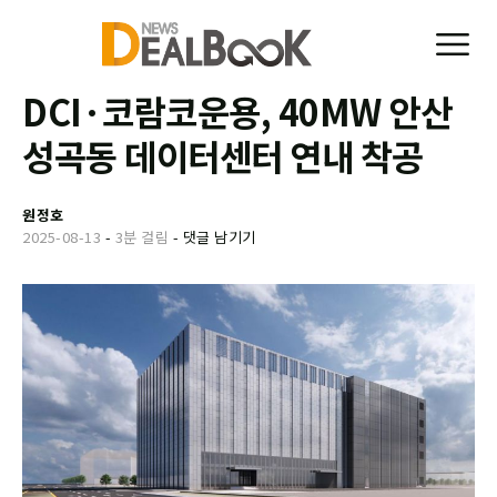
DCI·코람코운용, 40MW 안산
성곡동 데이터센터 연내 착공
원정호
2025-08-13
-
3분 걸림
-
댓글 남기기