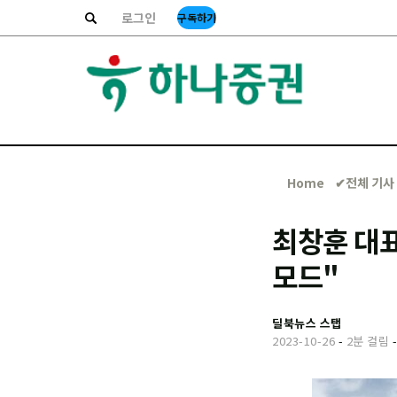
로그인
구독하기
Home
✔︎전체 기사
최창훈 대
모드"
딜북뉴스 스탭
2023-10-26
-
2분 걸림