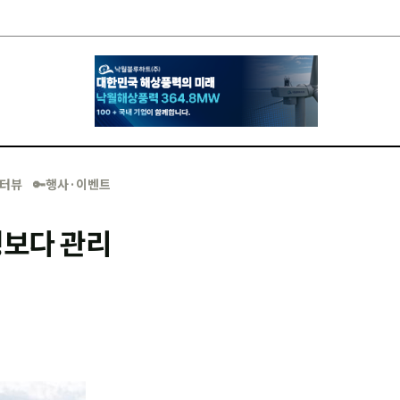
·인터뷰
🔑행사·이벤트
형보다 관리