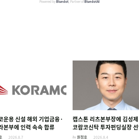
Powered by
Bluedot
, Partner of
BluedotAI
코운용 신설 해외 기업금융·
캡스톤 리츠본부장에 김성제
라본부에 인력 속속 합류
코람코신탁 투자펀딩실장 선
호
2026.8.7
by
원정호
2026.8.4