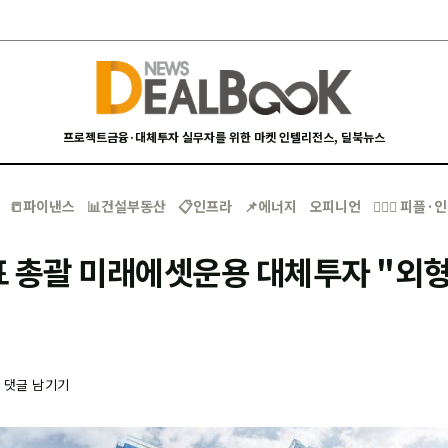
프로젝트금융·대체투자 실무자를 위한 마켓 인텔리전스, 딜북뉴스
📒파이낸스
📊건설부동산
📋인프라
📌에너지
오피니언
🙋🏻‍♂️ 피플
표 총괄 미래에셋운용 대체투자 "외
-
댓글 남기기