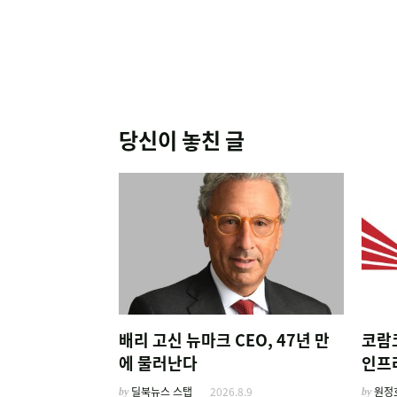
당신이 놓친 글
배리 고신 뉴마크 CEO, 47년 만
코람
에 물러난다
인프
by
딜북뉴스 스탭
2026.8.9
by
원정