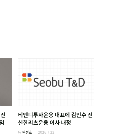
 전
티엔디투자운용 대표에 김민수 전
임
신한리츠운용 이사 내정
by
원정호
2026.7.22