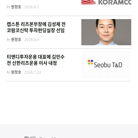
by
원정호
2026.8.7
캡스톤 리츠본부장에 김성제 전
코람코신탁 투자펀딩실장 선임
by
원정호
2026.8.4
티엔디투자운용 대표에 김민수
전 신한리츠운용 이사 내정
by
원정호
2026.7.22