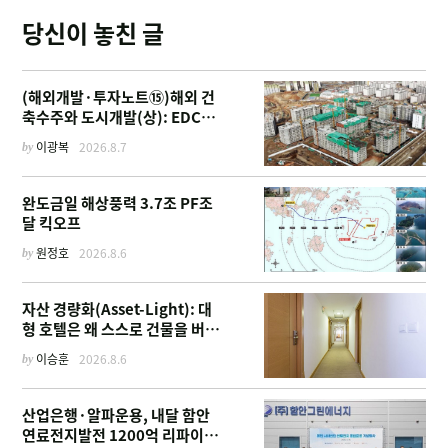
당신이 놓친 글
(해외개발·투자노트⑮)해외 건
축수주와 도시개발(상): EDCF
부터 계열사 진출 위한 복합시설
by
이광복
2026.8.7
까지
완도금일 해상풍력 3.7조 PF조
달 킥오프
by
원정호
2026.8.6
자산 경량화(Asset-Light): 대
형 호텔은 왜 스스로 건물을 버리
고 '이름'만 팔기 시작했을까
by
이승훈
2026.8.6
산업은행·알파운용, 내달 함안
연료전지발전 1200억 리파이낸