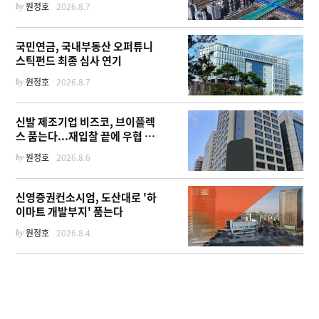
by
원정호
2026.8.7
국민연금, 국내부동산 오퍼튜니
스틱펀드 최종 심사 연기
by
원정호
2026.8.7
신발 제조기업 비즈코, 브이플렉
스 품는다...재입찰 끝에 우협 선
정
by
원정호
2026.8.6
신영증권컨소시엄, 도산대로 '하
이마트 개발부지' 품는다
by
원정호
2026.8.4