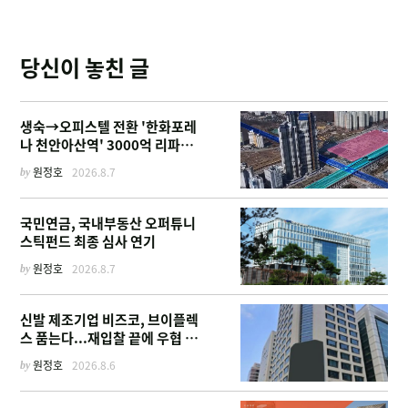
당신이 놓친 글
생숙→오피스텔 전환 '한화포레
나 천안아산역' 3000억 리파이
낸싱
by
원정호
2026.8.7
국민연금, 국내부동산 오퍼튜니
스틱펀드 최종 심사 연기
by
원정호
2026.8.7
신발 제조기업 비즈코, 브이플렉
스 품는다...재입찰 끝에 우협 선
정
by
원정호
2026.8.6