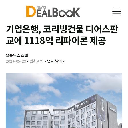
기업은행, 코리빙건물 디어스판
교에 1118억 리파이론 제공
딜북뉴스 스탭
2024-05-29
-
2분 걸림
-
댓글 남기기