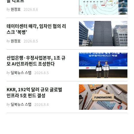
달 킥오프
by
원정호
2026.8.6
데이터센터 매각, 임차인 협의 리
스크 '복병'
by
원정호
2026.8.5
산업은행·우정사업본부, 1조 규
모 AI인프라펀드 조성한다
by
딜북뉴스 스탭
2026.8.5
KKR, 192억 달러 규모 글로벌
인프라 5호 펀드 결성
by
딜북뉴스 스탭
2026.8.4