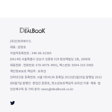
(주)인프라와이드
대표 : 원정호
사업자등록번호 : 340-86-02365
(06149) 서울특별시 강남구 선릉로 529 함양재빌딩 2층, 2008호
대표전화 : 전화번호: 070-8979-4992, 팩스번호: 0504-333-5985
개인정보보호 책임자 : 모희선
인터넷신문 등록번호: 서울 아54136 등록일 2022년1월25일 발행일 2022
년6월7일 발행인·편집인 원정호, 청소년보호책임자 모희선 이용·제휴·법
인단체구독 등 기타 문의: news@dealbook.co.kr