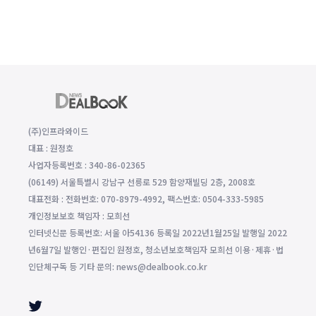
(주)인프라와이드
대표 : 원정호
사업자등록번호 : 340-86-02365
(06149) 서울특별시 강남구 선릉로 529 함양재빌딩 2층, 2008호
대표전화 : 전화번호: 070-8979-4992, 팩스번호: 0504-333-5985
개인정보보호 책임자 : 모희선
인터넷신문 등록번호: 서울 아54136 등록일 2022년1월25일 발행일 2022
년6월7일 발행인·편집인 원정호, 청소년보호책임자 모희선 이용·제휴·법
인단체구독 등 기타 문의: news@dealbook.co.kr