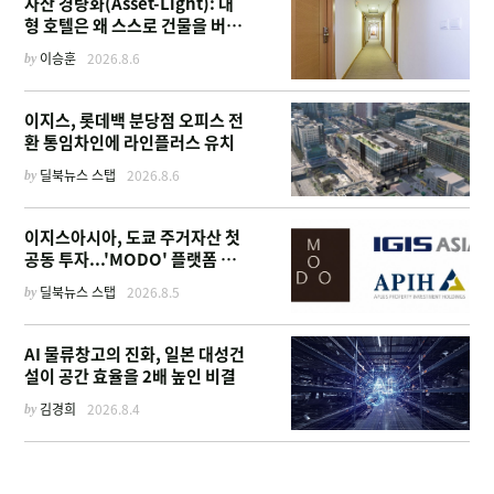
자산 경량화(Asset-Light): 대
형 호텔은 왜 스스로 건물을 버리
고 '이름'만 팔기 시작했을까
by
이승훈
2026.8.6
이지스, 롯데백 분당점 오피스 전
환 통임차인에 라인플러스 유치
by
딜북뉴스 스탭
2026.8.6
이지스아시아, 도쿄 주거자산 첫
공동 투자...'MODO' 플랫폼 가
동
by
딜북뉴스 스탭
2026.8.5
AI 물류창고의 진화, 일본 대성건
설이 공간 효율을 2배 높인 비결
by
김경희
2026.8.4