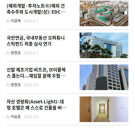
(해외개발·투자노트⑮)해외 건
축수주와 도시개발(상): EDCF
부터 계열사 진출 위한 복합시설
by
이광복
2026.8.7
까지
국민연금, 국내부동산 오퍼튜니
스틱펀드 최종 심사 연기
by
원정호
2026.8.7
신발 제조기업 비즈코, 브이플렉
스 품는다...재입찰 끝에 우협 선
정
by
원정호
2026.8.6
자산 경량화(Asset-Light): 대
형 호텔은 왜 스스로 건물을 버리
고 '이름'만 팔기 시작했을까
by
이승훈
2026.8.6