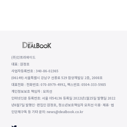
(주)인프라와이드
대표 : 원정호
사업자등록번호 : 340-86-02365
(06149) 서울특별시 강남구 선릉로 529 함양재빌딩 2층, 2008호
대표전화 : 전화번호: 070-8979-4992, 팩스번호: 0504-333-5985
개인정보보호 책임자 : 모희선
인터넷신문 등록번호: 서울 아54136 등록일 2022년1월25일 발행일 2022
년6월7일 발행인·편집인 원정호, 청소년보호책임자 모희선 이용·제휴·법
인단체구독 등 기타 문의: news@dealbook.co.kr