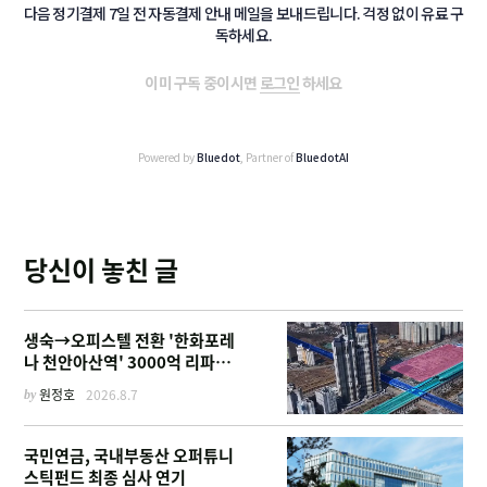
다음 정기결제 7일 전 자동결제 안내 메일을 보내드립니다. 걱정 없이 유료 구
독하세요.
이미 구독 중이시면
로그인
하세요
Powered by
Bluedot
, Partner of
BluedotAI
당신이 놓친 글
생숙→오피스텔 전환 '한화포레
나 천안아산역' 3000억 리파이
낸싱
by
원정호
2026.8.7
국민연금, 국내부동산 오퍼튜니
스틱펀드 최종 심사 연기