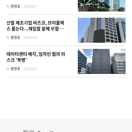
by
원정호
2026.8.7
신발 제조기업 비즈코, 브이플렉
스 품는다...재입찰 끝에 우협 선
정
by
원정호
2026.8.6
데이터센터 매각, 임차인 협의 리
스크 '복병'
by
원정호
2026.8.5