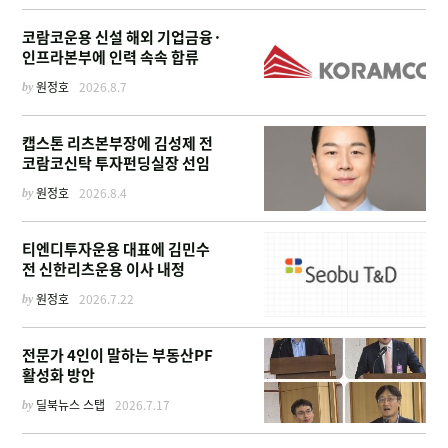
코람코운용 신설 해외 기업금융·
인프라본부에 인력 속속 합류
by
원정호
2026.8.7
캡스톤 리츠본부장에 김성제 전
코람코신탁 투자펀딩실장 선임
by
원정호
2026.8.4
티엔디투자운용 대표에 김민수
전 신한리츠운용 이사 내정
by
원정호
2026.7.22
전문가 4인이 말하는 부동산PF
활성화 방안
by
딜북뉴스 스탭
2026.7.17