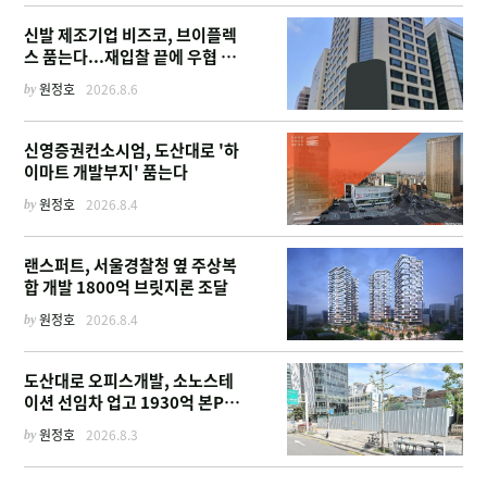
신발 제조기업 비즈코, 브이플렉
스 품는다...재입찰 끝에 우협 선
정
by
원정호
2026.8.6
신영증권컨소시엄, 도산대로 '하
이마트 개발부지' 품는다
by
원정호
2026.8.4
랜스퍼트, 서울경찰청 옆 주상복
합 개발 1800억 브릿지론 조달
by
원정호
2026.8.4
도산대로 오피스개발, 소노스테
이션 선임차 업고 1930억 본PF
확보
by
원정호
2026.8.3