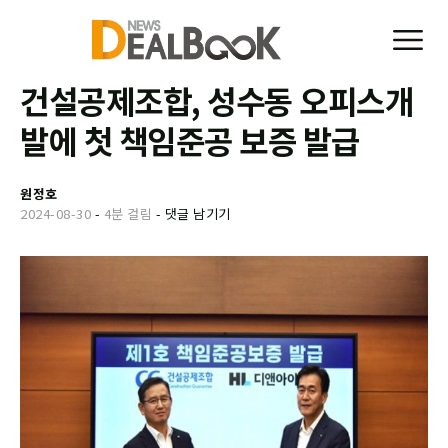
건설공제조합, 성수동 오피스개
발에 첫 책임준공 보증 발급
원정호
2024-08-30
-
4분 걸림
-
댓글 남기기