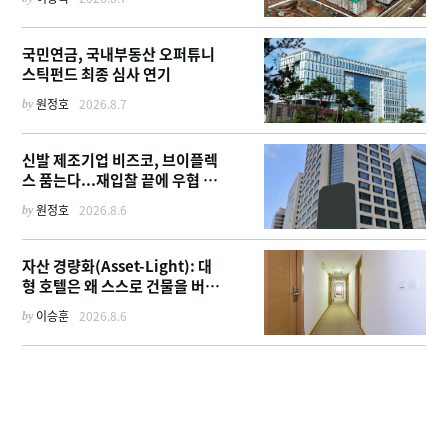
까지
국민연금, 국내부동산 오퍼튜니
스틱펀드 최종 심사 연기
by
원정호
2026.8.7
신발 제조기업 비즈코, 브이플렉
스 품는다...재입찰 끝에 우협 선
정
by
원정호
2026.8.6
자산 경량화(Asset-Light): 대
형 호텔은 왜 스스로 건물을 버리
고 '이름'만 팔기 시작했을까
by
이승훈
2026.8.6