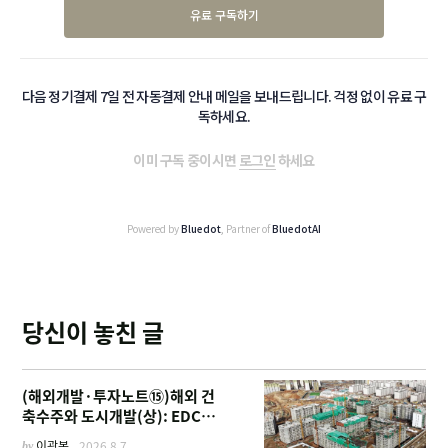
유료 구독하기
다음 정기결제 7일 전 자동결제 안내 메일을 보내드립니다. 걱정 없이 유료 구
독하세요.
이미 구독 중이시면
로그인
하세요
Powered by
Bluedot
, Partner of
BluedotAI
당신이 놓친 글
(해외개발·투자노트⑮)해외 건
축수주와 도시개발(상): EDCF
부터 계열사 진출 위한 복합시설
by
이광복
2026.8.7