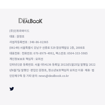
(주)인프라와이드
대표 : 원정호
사업자등록번호 : 340-86-02365
(06149) 서울특별시 강남구 선릉로 529 함양재빌딩 2층, 2008호
대표전화 : 전화번호: 070-8979-4992, 팩스번호: 0504-333-5985
개인정보보호 책임자 : 모희선
인터넷신문 등록번호: 서울 아54136 등록일 2022년1월25일 발행일 2022
년6월7일 발행인·편집인 원정호, 청소년보호책임자 모희선 이용·제휴·법
인단체구독 등 기타 문의: news@dealbook.co.kr