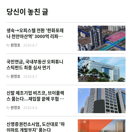
당신이 놓친 글
생숙→오피스텔 전환 '한화포레
나 천안아산역' 3000억 리파이
낸싱
by
원정호
2026.8.7
국민연금, 국내부동산 오퍼튜니
스틱펀드 최종 심사 연기
by
원정호
2026.8.7
신발 제조기업 비즈코, 브이플렉
스 품는다...재입찰 끝에 우협 선
정
by
원정호
2026.8.6
신영증권컨소시엄, 도산대로 '하
이마트 개발부지' 품는다