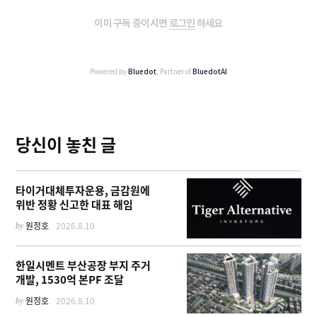
이미 구독 중이시면
로그인
하세요
Powered by
Bluedot
, Partner of
BluedotAI
당신이 놓친 글
타이거대체투자운용, 금감원에
위반 정황 신고한 대표 해임
by
원정호
2026.8.10
한일시멘트 부산공장 부지 주거
개발, 1530억 본PF 조달
by
원정호
2026.8.10