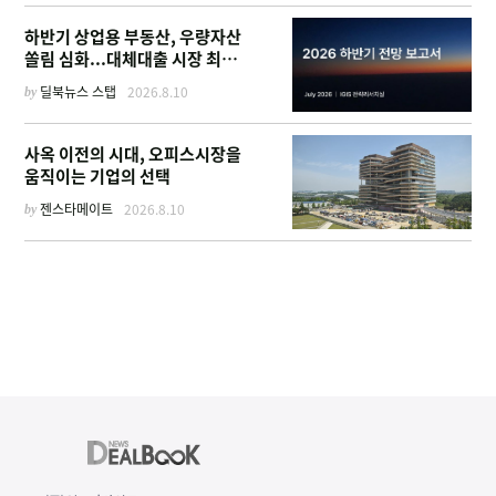
하반기 상업용 부동산, 우량자산
쏠림 심화...대체대출 시장 최대
45조
by
딜북뉴스 스탭
2026.8.10
사옥 이전의 시대, 오피스시장을
움직이는 기업의 선택
by
젠스타메이트
2026.8.10