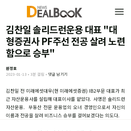
김찬일 솔리드런운용 대표 "대
형증권사 PF주선 전공 살려 노련
함으로 승부"
원정호
2023-01-13
-
3분 걸림
-
댓글 남기기
김찬일 전 미래에셋대우(현 미래에셋증권) IB2부문 대표가 최
근 자산운용사를 설립해 대표이사를 맡았다. 사명은 솔리드런
자산운용. 부동산 전문 운용업의 오너 경영인으로서 자신의
이름과 전공을 살려 비즈니스 승부를 걸어보겠다는 의도다.