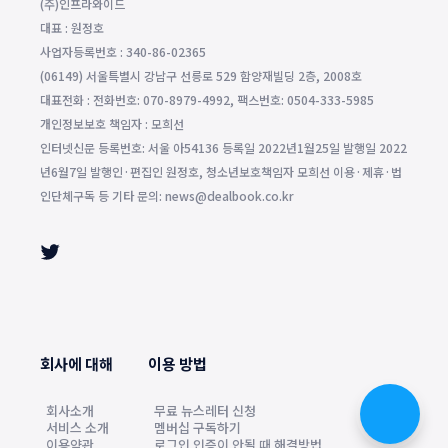
(주)인프라와이드
대표 : 원정호
사업자등록번호 : 340-86-02365
(06149) 서울특별시 강남구 선릉로 529 함양재빌딩 2층, 2008호
대표전화 : 전화번호: 070-8979-4992, 팩스번호: 0504-333-5985
개인정보보호 책임자 : 모희선
인터넷신문 등록번호: 서울 아54136 등록일 2022년1월25일 발행일 2022
년6월7일 발행인·편집인 원정호, 청소년보호책임자 모희선 이용·제휴·법
인단체구독 등 기타 문의: news@dealbook.co.kr
회사에 대해
이용 방법
회사소개
무료 뉴스레터 신청
서비스 소개
멤버십 구독하기
이용약관
로그인 인증이 안될 때 해결방법