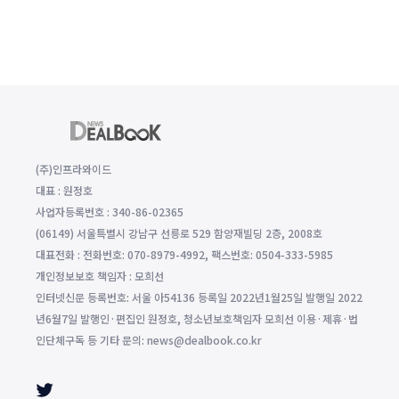
(주)인프라와이드
대표 : 원정호
사업자등록번호 : 340-86-02365
(06149) 서울특별시 강남구 선릉로 529 함양재빌딩 2층, 2008호
대표전화 : 전화번호: 070-8979-4992, 팩스번호: 0504-333-5985
개인정보보호 책임자 : 모희선
인터넷신문 등록번호: 서울 아54136 등록일 2022년1월25일 발행일 2022
년6월7일 발행인·편집인 원정호, 청소년보호책임자 모희선 이용·제휴·법
인단체구독 등 기타 문의: news@dealbook.co.kr