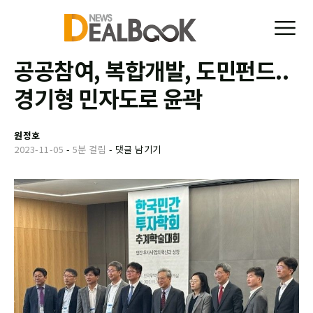
공공참여, 복합개발, 도민펀드..
경기형 민자도로 윤곽
원정호
2023-11-05
-
5분 걸림
-
댓글 남기기