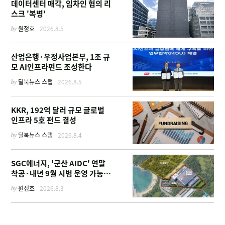
데이터센터 매각, 임차인 협의 리
스크 '복병'
by
원정호
2026.8.5
산업은행·우정사업본부, 1조 규
모 AI인프라펀드 조성한다
by
딜북뉴스 스탭
2026.8.5
KKR, 192억 달러 규모 글로벌
인프라 5호 펀드 결성
by
딜북뉴스 스탭
2026.8.4
SGC에너지, '군산 AIDC' 연말
착공·내년 9월 시범 운영 가능한
이유
by
원정호
2026.8.3