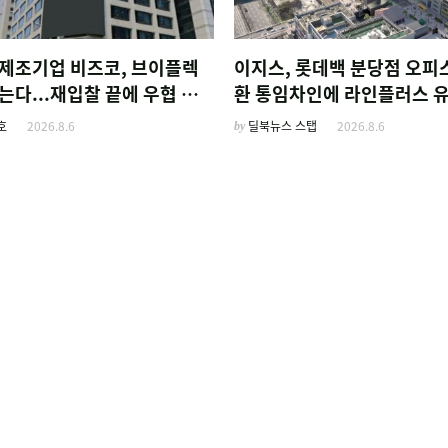
 제조기업 비즈코, 브이플렉
이지스, 롯데백 분당점 오피
는다...재입찰 끝에 우협 선
환 통임차인에 라인플러스 
호
2026.8.6
by
딜북뉴스 스탭
2026.8.6