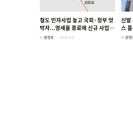
철도 민자사업 놓고 국회·정부 엇
신발
박자...영세율 종료에 신규 사업
스 품
'비상'
정
by
원정호
2026.8.9
by
원정