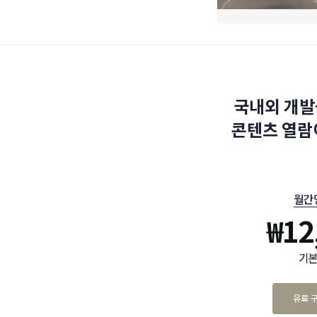
국내외 개발
콘텐츠 열람
월간
₩
12
기본
유료 