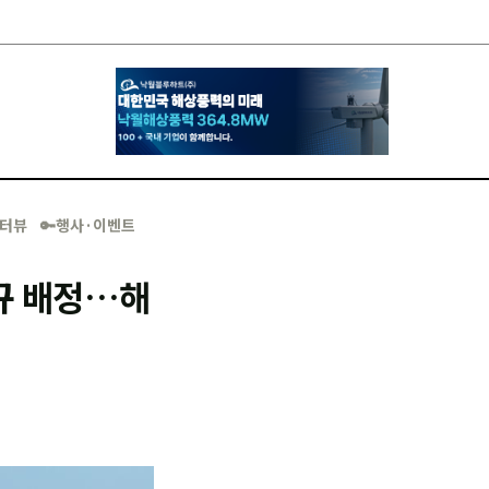
·인터뷰
🔑행사·이벤트
규 배정…해