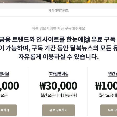
게티이미지뱅크
계속 읽으시려면 지금 구독해주세요
금융 트렌드와 인사이트를 한눈에🙌 유료 구독 
이 가능하며, 구독 기간 동안 딜북뉴스의 모든 
자유롭게 이용하실 수 있습니다.
 멤버십
3개월 멤버십
연간 
,000
₩
30,000
₩
10
 요금
월간 요금 대비 17% 저렴
월간 요금 대
구독하기
유료 구독하기
유료 