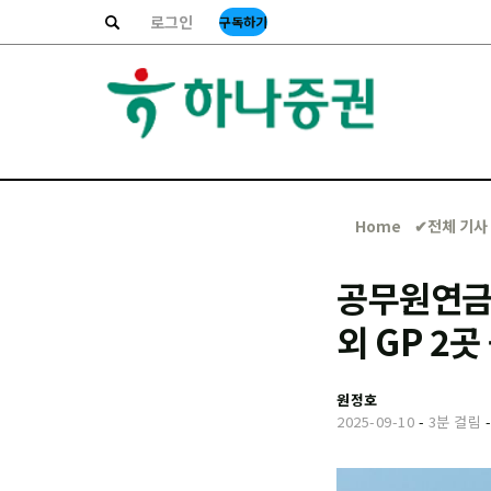
로그인
구독하기
Home
✔︎전체 기사
공무원연금,
외 GP 2곳
원정호
2025-09-10
-
3분 걸림