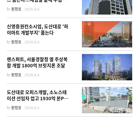
정
by
원정호
2026.8.6
신영증권컨소시엄, 도산대로 '하
이마트 개발부지' 품는다
by
원정호
2026.8.4
랜스퍼트, 서울경찰청 옆 주상복
합 개발 1800억 브릿지론 조달
by
원정호
2026.8.4
도산대로 오피스개발, 소노스테
이션 선임차 업고 1930억 본PF
확보
by
원정호
2026.8.3