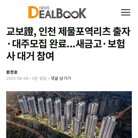
교보證, 인천 제물포역리츠 출자
·대주모집 완료...새금고·보험
사 대거 참여
원정호
2025-08-08
-
5분 걸림
-
댓글 남기기