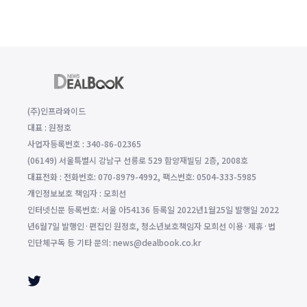
(주)인프라와이드
대표 : 원정호
사업자등록번호 : 340-86-02365
(06149) 서울특별시 강남구 선릉로 529 함양재빌딩 2층, 2008호
대표전화 : 전화번호: 070-8979-4992, 팩스번호: 0504-333-5985
개인정보보호 책임자 : 모희선
인터넷신문 등록번호: 서울 아54136 등록일 2022년1월25일 발행일 2022
년6월7일 발행인·편집인 원정호, 청소년보호책임자 모희선 이용·제휴·법
인단체구독 등 기타 문의: news@dealbook.co.kr