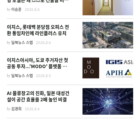
고 '이름'만 팔기 시작했을까
by
이승훈
2026.8.6
이지스, 롯데백 분당점 오피스 전
환 통임차인에 라인플러스 유치
by
딜북뉴스 스탭
2026.8.6
이지스아시아, 도쿄 주거자산 첫
공동 투자...'MODO' 플랫폼 가
동
by
딜북뉴스 스탭
2026.8.5
AI 물류창고의 진화, 일본 대성건
설이 공간 효율을 2배 높인 비결
by
김경희
2026.8.4