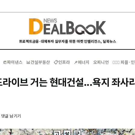
프로젝트금융·대체투자 실무자를 위한 마켓 인텔리전스, 딜북뉴스
📒파이낸스
📊건설부동산
📋인프라
📌에너지
오피니언
🙋🏻‍♂️ 피플
라이브 거는 현대건설...욕지 좌사리
-
댓글 남기기