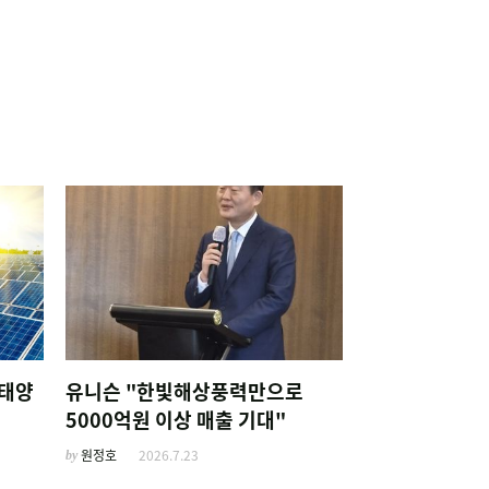
 태양
유니슨 "한빛해상풍력만으로
5000억원 이상 매출 기대"
by
원정호
2026.7.23