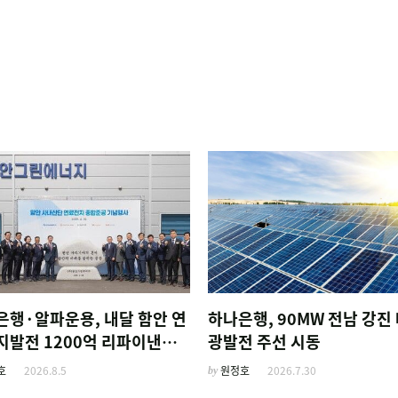
은행·알파운용, 내달 함안 연
하나은행, 90MW 전남 강진
지발전 1200억 리파이낸싱
광발전 주선 시동
호
2026.8.5
by
원정호
2026.7.30