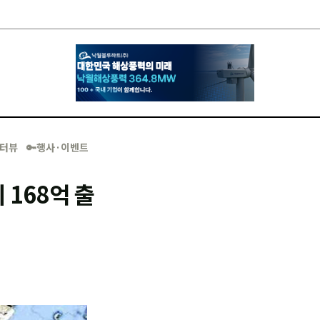
·인터뷰
🔑행사·이벤트
 168억 출