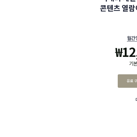
콘텐츠 열람
월간
₩
12
기본
유료 