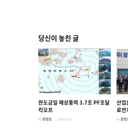
당신이 놓친 글
완도금일 해상풍력 3.7조 PF조달
산업
킥오프
료전
주선
by
원정호
2026.8.6
by
원정