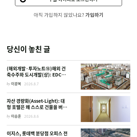
아직 가입하지 않았나요?
가입하기
당신이 놓친 글
(해외개발·투자노트⑮)해외 건
축수주와 도시개발(상): EDCF
부터 계열사 진출 위한 복합시설
by
이광복
2026.8.7
까지
자산 경량화(Asset-Light): 대
형 호텔은 왜 스스로 건물을 버리
고 '이름'만 팔기 시작했을까
by
이승훈
2026.8.6
이지스, 롯데백 분당점 오피스 전