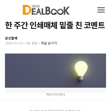
한 주간 인쇄매체 밑줄 친 코멘트
삼신할배
2024-07-13
-
5분 걸림
-
댓글 남기기
게티이미지뱅크