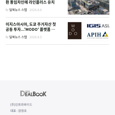
환 통임차인에 라인플러스 유치
by
딜북뉴스 스탭
2026.8.6
이지스아시아, 도쿄 주거자산 첫
공동 투자...'MODO' 플랫폼 가
동
by
딜북뉴스 스탭
2026.8.5
(주)인프라와이드
대표 : 원정호