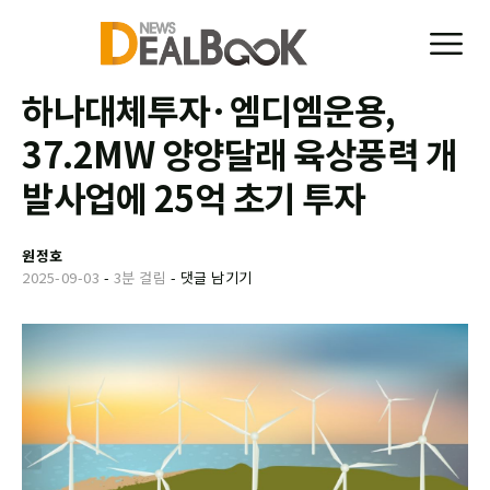
하나대체투자·엠디엠운용,
37.2MW 양양달래 육상풍력 개
발사업에 25억 초기 투자
원정호
2025-09-03
-
3분 걸림
-
댓글 남기기