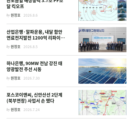
완도금일 해상풍력 3.7조 PF조
달 킥오프
by
원정호
2026.8.6
산업은행·알파운용, 내달 함안
연료전지발전 1200억 리파이낸
싱 주선
by
원정호
2026.8.5
하나은행, 90MW 전남 강진 태
양광발전 주선 시동
by
원정호
2026.7.30
포스코이앤씨, 신안산선 2단계
(북부연장) 사업서 손 뗐다
by
원정호
2026.7.24