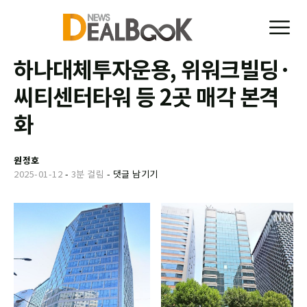
하나대체투자운용, 위워크빌딩·
씨티센터타워 등 2곳 매각 본격
화
원정호
2025-01-12
-
3분 걸림
-
댓글 남기기