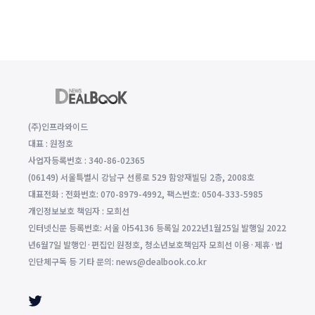
(주)인프라와이드
대표 : 원정호
사업자등록번호 : 340-86-02365
(06149) 서울특별시 강남구 선릉로 529 함양재빌딩 2층, 2008호
대표전화 : 전화번호: 070-8979-4992, 팩스번호: 0504-333-5985
개인정보보호 책임자 : 모희선
인터넷신문 등록번호: 서울 아54136 등록일 2022년1월25일 발행일 2022
년6월7일 발행인·편집인 원정호, 청소년보호책임자 모희선 이용·제휴·법
인단체구독 등 기타 문의: news@dealbook.co.kr