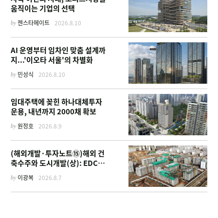
움직이는 기업의 선택
by
젠스타메이트
2026.8.10
AI 운영부터 임차인 맞춤 설계까
지...'이오타 서울'의 차별화
by
민성식
2026.8.10
임대주택에 꽂힌 하나대체투자
운용, 내년까지 2000채 확보
by
원정호
2026.8.9
(해외개발·투자노트⑮)해외 건
축수주와 도시개발(상): EDCF
부터 계열사 진출 위한 복합시설
by
이광복
2026.8.7
까지