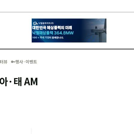
·인터뷰
🔑행사·이벤트
아·태 AM