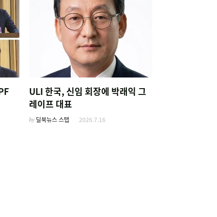
PF
ULI 한국, 신임 회장에 박래익 그
레이프 대표
by
딜북뉴스 스탭
2026.7.16