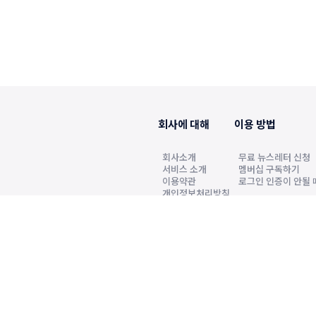
회사에 대해
이용 방법
회사소개
무료 뉴스레터 신청
서비스 소개
멤버십 구독하기
이용약관
로그인 인증이 안될 
개인정보처리방침
2022년6월7일 발행인·편집인 원정호, 청소년보
k.co.kr