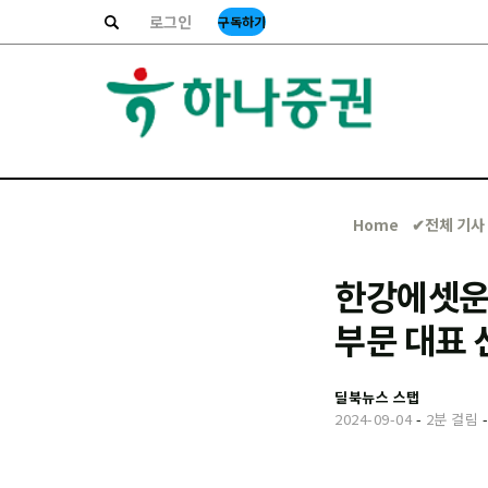
로그인
구독하기
Home
✔︎전체 기사
한강에셋운용
부문 대표 
딜북뉴스 스탭
2024-09-04
-
2분 걸림