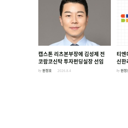
캡스톤 리츠본부장에 김성제 전
티엔
코람코신탁 투자펀딩실장 선임
신한
by
원정호
2026.8.4
by
원정