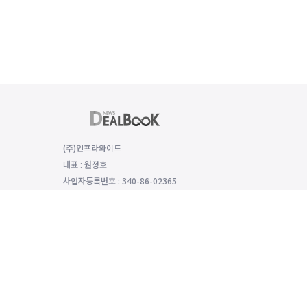
(주)인프라와이드
대표 : 원정호
사업자등록번호 : 340-86-02365
(06149) 서울특별시 강남구 선릉로 529 함양재빌딩 2층, 2008호
대표전화 : 전화번호: 070-8979-4992, 팩스번호: 0504-333-5985
개인정보보호 책임자 : 모희선
인터넷신문 등록번호: 서울 아54136 등록일 2022년1월25일 발행일 
호책임자 모희선 이용·제휴·법인단체구독 등 기타 문의: news@dealboo