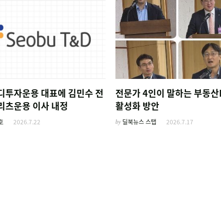
디투자운용 대표에 김민수 전
전문가 4인이 말하는 부동산
리츠운용 이사 내정
활성화 방안
호
2026.7.22
by
딜북뉴스 스탭
2026.7.17