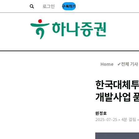
로그인
구독하기
Home
✔︎전체 기사
한국대체투
개발사업 
원정호
2025-07-25
-
4분 걸림