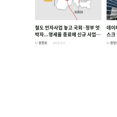
철도 민자사업 놓고 국회·정부 엇
데이
박자...영세율 종료에 신규 사업
스크 
'비상'
by
원정호
2026.8.9
by
원정