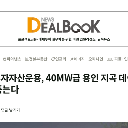
프로젝트금융·대체투자 실무자를 위한 마켓 인텔리전스, 딜북뉴스
📒파이낸스
📊건설부동산
📋인프라
📌에너지
오피니언
🙋🏻‍♂️ 피플
자자산운용, 40MW급 용인 지곡 
품는다
-
댓글 남기기