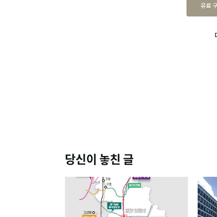
유료 
당신이 놓친 글