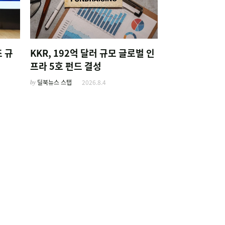
 규
KKR, 192억 달러 규모 글로벌 인
프라 5호 펀드 결성
by
딜북뉴스 스탭
2026.8.4