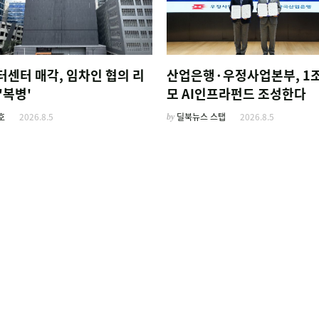
터센터 매각, 임차인 협의 리
산업은행·우정사업본부, 1조
'복병'
모 AI인프라펀드 조성한다
호
2026.8.5
by
딜북뉴스 스탭
2026.8.5