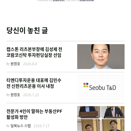
당신이 놓친 글
캡스톤 리츠본부장에 김성제 전
코람코신탁 투자펀딩실장 선임
by
원정호
2026.8.4
티엔디투자운용 대표에 김민수
전 신한리츠운용 이사 내정
by
원정호
2026.7.22
전문가 4인이 말하는 부동산PF
활성화 방안
by
딜북뉴스 스탭
2026.7.17