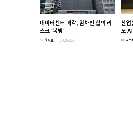
데이터센터 매각, 임차인 협의 리
산업
스크 '복병'
모 
by
원정호
2026.8.5
by
딜북