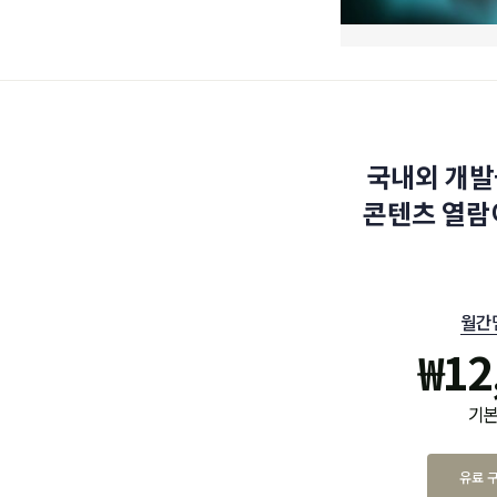
국내외 개발
콘텐츠 열람
월간
₩
12
기본
유료 