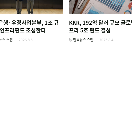
은행·우정사업본부, 1조 규
KKR, 192억 달러 규모 글로
AI인프라펀드 조성한다
프라 5호 펀드 결성
뉴스 스탭
2026.8.5
by
딜북뉴스 스탭
2026.8.4