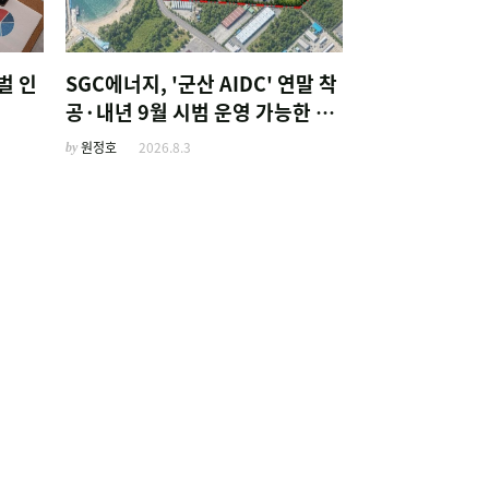
벌 인
SGC에너지, '군산 AIDC' 연말 착
공·내년 9월 시범 운영 가능한 이
유
by
원정호
2026.8.3