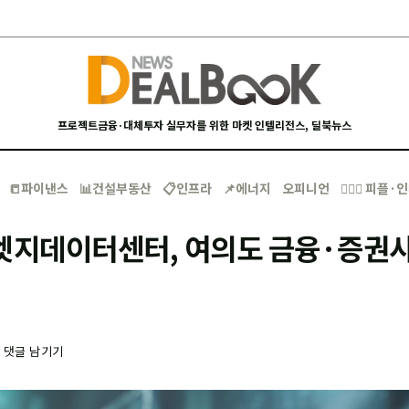
프로젝트금융·대체투자 실무자를 위한 마켓 인텔리전스, 딜북뉴스
📒파이낸스
📊건설부동산
📋인프라
📌에너지
오피니언
🙋🏻‍♂️ 피플
엣지데이터센터, 여의도 금융·증권사
-
댓글 남기기