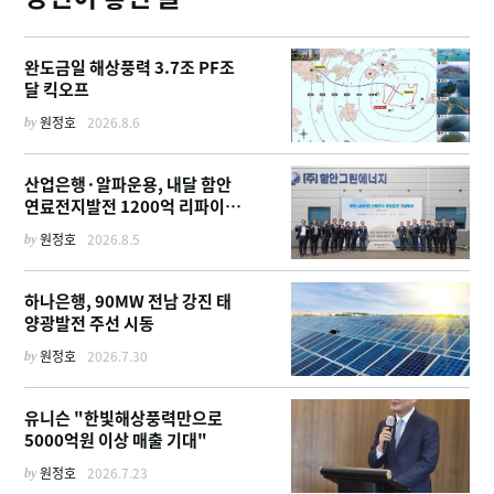
완도금일 해상풍력 3.7조 PF조
달 킥오프
by
원정호
2026.8.6
산업은행·알파운용, 내달 함안
연료전지발전 1200억 리파이낸
싱 주선
by
원정호
2026.8.5
하나은행, 90MW 전남 강진 태
양광발전 주선 시동
by
원정호
2026.7.30
유니슨 "한빛해상풍력만으로
5000억원 이상 매출 기대"
by
원정호
2026.7.23