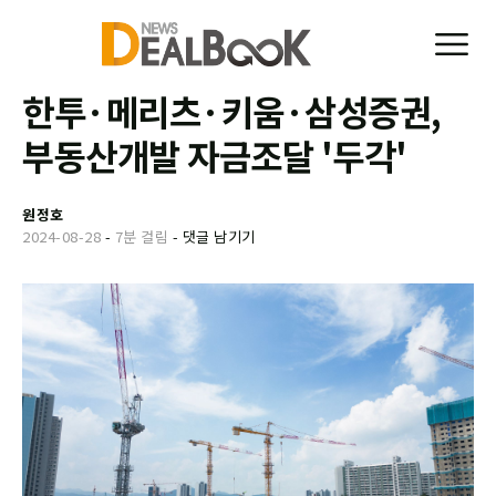
한투·메리츠·키움·삼성증권,
부동산개발 자금조달 '두각'
원정호
2024-08-28
-
7분 걸림
-
댓글 남기기