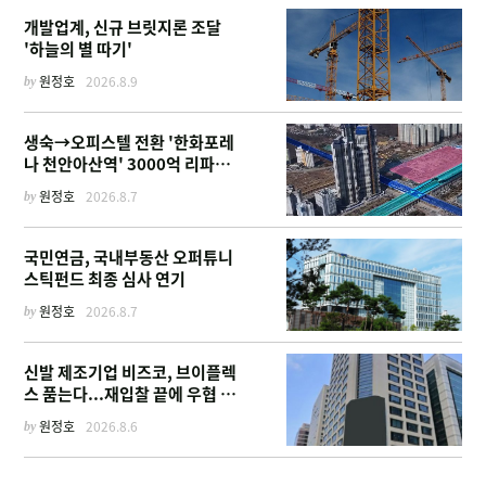
개발업계, 신규 브릿지론 조달
'하늘의 별 따기'
by
원정호
2026.8.9
생숙→오피스텔 전환 '한화포레
나 천안아산역' 3000억 리파이
낸싱
by
원정호
2026.8.7
국민연금, 국내부동산 오퍼튜니
스틱펀드 최종 심사 연기
by
원정호
2026.8.7
신발 제조기업 비즈코, 브이플렉
스 품는다...재입찰 끝에 우협 선
정
by
원정호
2026.8.6