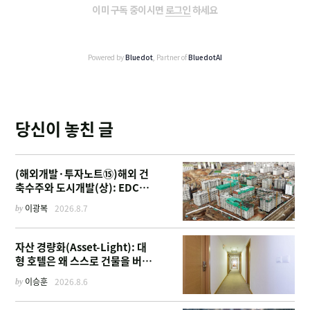
이미 구독 중이시면
로그인
하세요
Powered by
Bluedot
, Partner of
BluedotAI
당신이 놓친 글
(해외개발·투자노트⑮)해외 건
축수주와 도시개발(상): EDCF
부터 계열사 진출 위한 복합시설
by
이광복
2026.8.7
까지
자산 경량화(Asset-Light): 대
형 호텔은 왜 스스로 건물을 버리
고 '이름'만 팔기 시작했을까
by
이승훈
2026.8.6