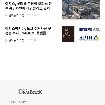
이지스, 롯데백 분당점 오피스 전
환 통임차인에 라인플러스 유치
by
딜북뉴스 스탭
2026.8.6
이지스아시아, 도쿄 주거자산 첫
공동 투자...'MODO' 플랫폼 가
동
by
딜북뉴스 스탭
2026.8.5
(주)인프라와이드