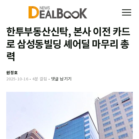
한투부동산신탁, 본사 이전 카드
로 삼성동빌딩 셰어딜 마무리 총
력
원정호
2025-10-16
-
4분 걸림
-
댓글 남기기