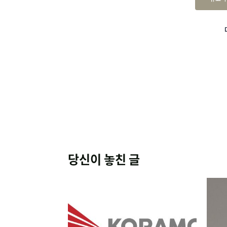
당신이 놓친 글