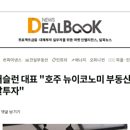
프로젝트금융·대체투자 실무자를 위한 마켓 인텔리전스, 딜북뉴스
📒파이낸스
📊건설부동산
📋인프라
📌에너지
오피니언
🙋🏻‍♂️ 피플
슬런 대표 "호주 뉴이코노미 부동산 
발투자"
-
댓글 남기기