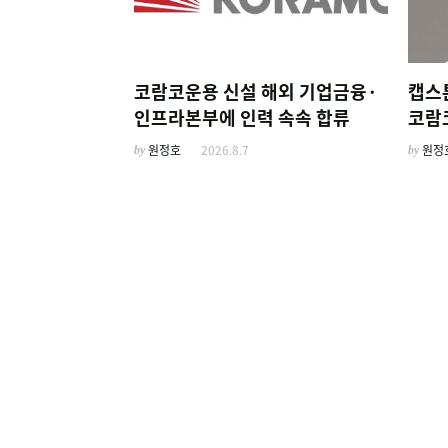
코람코운용 신설 해외 기업금융·
캡스
인프라본부에 인력 속속 합류
코람
by
원정호
2026.8.7
by
원정