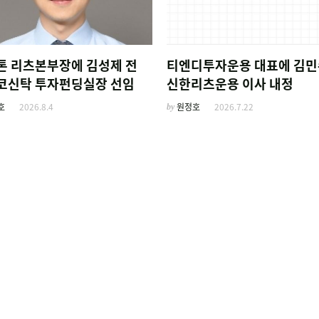
톤 리츠본부장에 김성제 전
티엔디투자운용 대표에 김민
코신탁 투자펀딩실장 선임
신한리츠운용 이사 내정
호
2026.8.4
by
원정호
2026.7.22