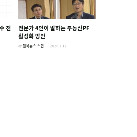
수 전
전문가 4인이 말하는 부동산PF
활성화 방안
by
딜북뉴스 스탭
2026.7.17