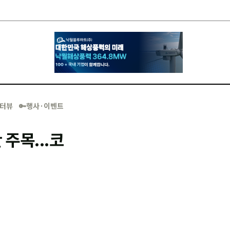
·인터뷰
🔑행사·이벤트
주목...코