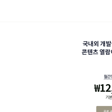
국내외 개발
콘텐츠 열람
월간
₩
12
기본
유료 