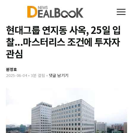
현대그룹 연지동 사옥, 25일 입
찰...마스터리스 조건에 투자자
관심
원정호
2025-06-04
-
3분 걸림
-
댓글 남기기