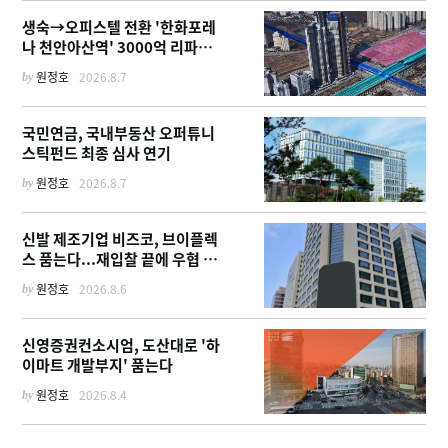
생숙→오피스텔 전환 '한화포레
나 천안아산역' 3000억 리파이
낸싱
by
원정호
2026.8.7
국민연금, 국내부동산 오퍼튜니
스틱펀드 최종 심사 연기
by
원정호
2026.8.7
신발 제조기업 비즈코, 브이플렉
스 품는다...재입찰 끝에 우협 선
정
by
원정호
2026.8.6
신영증권컨소시엄, 도산대로 '하
이마트 개발부지' 품는다
by
원정호
2026.8.4