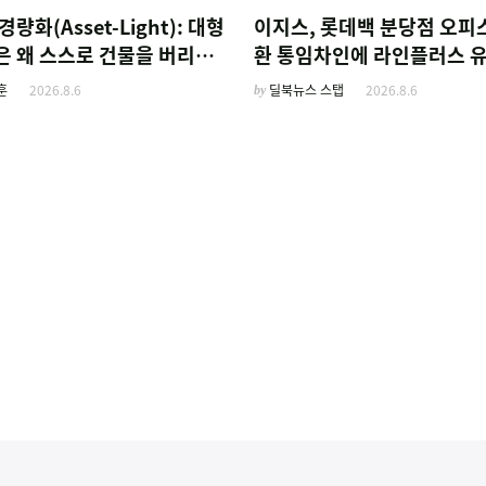
경량화(Asset-Light): 대형
이지스, 롯데백 분당점 오피
은 왜 스스로 건물을 버리고
환 통임차인에 라인플러스 
름'만 팔기 시작했을까
훈
2026.8.6
by
딜북뉴스 스탭
2026.8.6