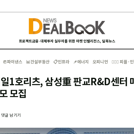
프로젝트금융·대체투자 실무자를 위한 마켓 인텔리전스, 딜북뉴스
📒파이낸스
📊건설부동산
📋인프라
📌에너지
오피니언
🙋🏻‍♂️ 피플
일1호리츠, 삼성重 판교R&D센터 
사모 모집
-
댓글 남기기