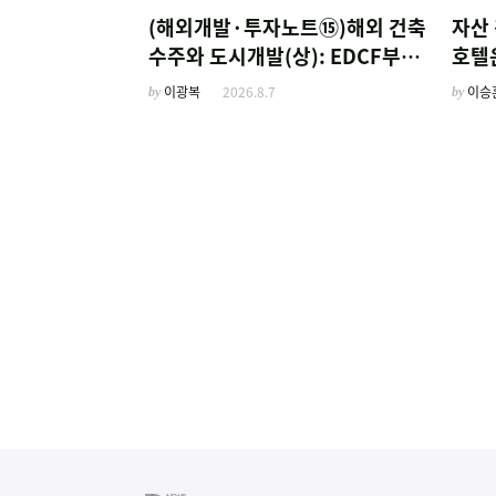
(해외개발·투자노트⑮)해외 건축
자산 
수주와 도시개발(상): EDCF부터
호텔
계열사 진출 위한 복합시설까지
'이
by
이광복
2026.8.7
by
이승