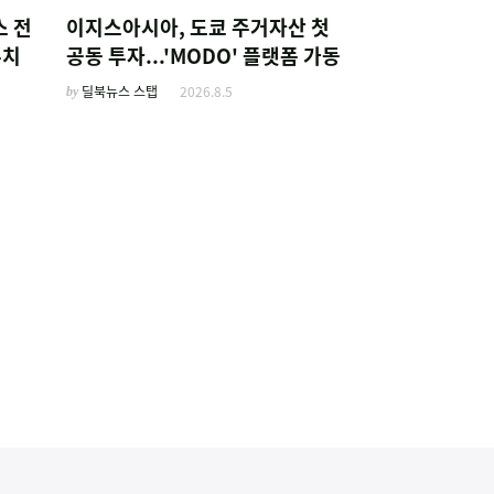
스 전
이지스아시아, 도쿄 주거자산 첫
유치
공동 투자...'MODO' 플랫폼 가동
by
딜북뉴스 스탭
2026.8.5