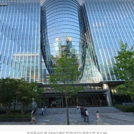
삼성중공업 판교R&D센터 전경(사진=카카오맵 로드뷰)