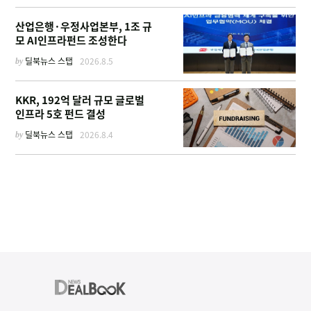
산업은행·우정사업본부, 1조 규
모 AI인프라펀드 조성한다
by
딜북뉴스 스탭
2026.8.5
KKR, 192억 달러 규모 글로벌
인프라 5호 펀드 결성
by
딜북뉴스 스탭
2026.8.4