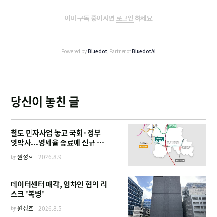
이미 구독 중이시면
로그인
하세요
Powered by
Bluedot
, Partner of
BluedotAI
당신이 놓친 글
철도 민자사업 놓고 국회·정부
엇박자...영세율 종료에 신규 사
업 '비상'
by
원정호
2026.8.9
데이터센터 매각, 임차인 협의 리
스크 '복병'
by
원정호
2026.8.5