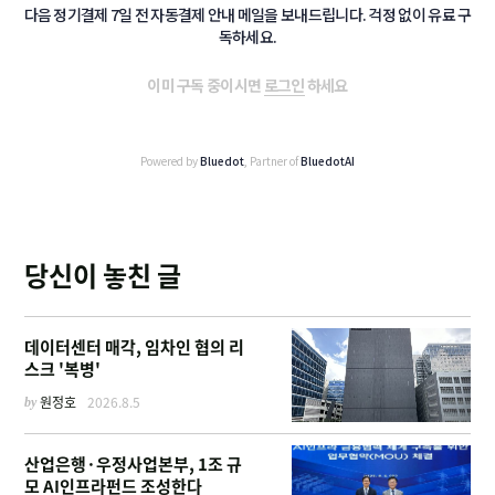
다음 정기결제 7일 전 자동결제 안내 메일을 보내드립니다. 걱정 없이 유료 구
독하세요.
이미 구독 중이시면
로그인
하세요
Powered by
Bluedot
, Partner of
BluedotAI
당신이 놓친 글
데이터센터 매각, 임차인 협의 리
스크 '복병'
by
원정호
2026.8.5
산업은행·우정사업본부, 1조 규
모 AI인프라펀드 조성한다