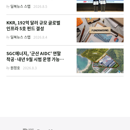
by
딜북뉴스 스탭
2026.8.5
KKR, 192억 달러 규모 글로벌
인프라 5호 펀드 결성
by
딜북뉴스 스탭
2026.8.4
SGC에너지, '군산 AIDC' 연말
착공·내년 9월 시범 운영 가능한
이유
by
원정호
2026.8.3