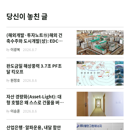
당신이 놓친 글
(해외개발·투자노트⑮)해외 건
축수주와 도시개발(상): EDCF
부터 계열사 진출 위한 복합시설
by
이광복
2026.8.7
까지
완도금일 해상풍력 3.7조 PF조
달 킥오프
by
원정호
2026.8.6
자산 경량화(Asset-Light): 대
형 호텔은 왜 스스로 건물을 버리
고 '이름'만 팔기 시작했을까
by
이승훈
2026.8.6
산업은행·알파운용, 내달 함안