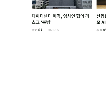
데이터센터 매각, 임차인 협의 리
산업
스크 '복병'
모 
by
원정호
2026.8.5
by
딜북