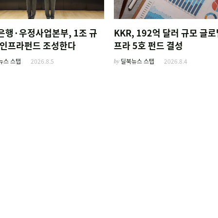
은행·우정사업본부, 1조 규
KKR, 192억 달러 규모 글로
AI인프라펀드 조성한다
프라 5호 펀드 결성
뉴스 스탭
2026.8.5
by
딜북뉴스 스탭
2026.8.4