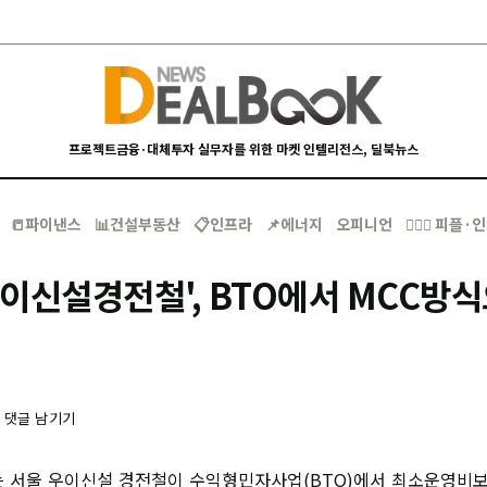
프로젝트금융·대체투자 실무자를 위한 마켓 인텔리전스, 딜북뉴스
📒파이낸스
📊건설부동산
📋인프라
📌에너지
오피니언
🙋🏻‍♂️ 피플
이신설경전철', BTO에서 MCC방
-
댓글 남기기
 서울 우이신설 경전철이 수익형민자사업(BTO)에서 최소운영비보