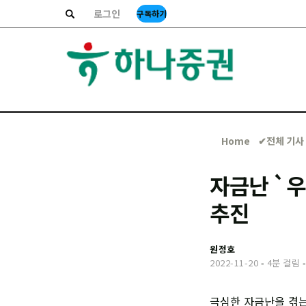
로그인
구독하기
Home
✔︎전체 기사
자금난 `우
추진
원정호
2022-11-20
-
4분 걸림
극심한 자금난을 겪는