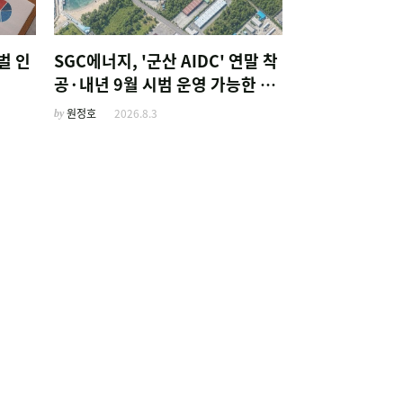
벌 인
SGC에너지, '군산 AIDC' 연말 착
공·내년 9월 시범 운영 가능한 이
유
by
원정호
2026.8.3