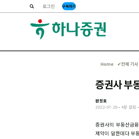
로그인
구독하기
Home
✔︎전체 기사
증권사 부동
원정호
2022-07-28
-
4분 걸림
증권사의 부동산금융
제약이 덜한데다 부동