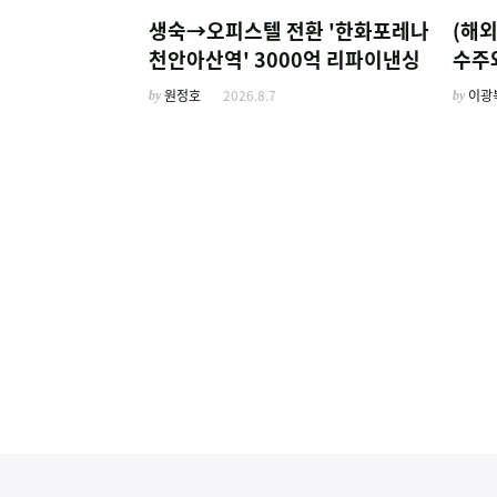
생숙→오피스텔 전환 '한화포레나
(해
천안아산역' 3000억 리파이낸싱
수주와
계열
by
원정호
2026.8.7
by
이광