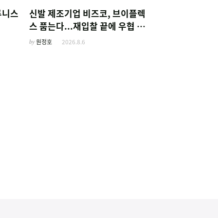
튜니스
신발 제조기업 비즈코, 브이플렉
스 품는다...재입찰 끝에 우협 선
정
by
원정호
2026.8.6