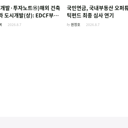
외개발·투자노트⑮)해외 건축
국민연금, 국내부동산 오퍼
 도시개발(상): EDCF부터
틱펀드 최종 심사 연기
사 진출 위한 복합시설까지
복
2026.8.7
by
원정호
2026.8.7